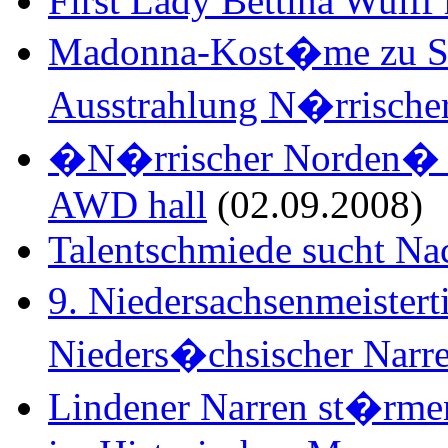
First Lady Bettina Wulff 
Madonna-Kost�me zu S
Ausstrahlung N�rrische
�N�rrischer Norden� i
AWD hall
(02.09.2008)
Talentschmiede sucht N
9. Niedersachsenmeistert
Nieders�chsischer Narr
Lindener Narren st�rmen