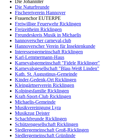
Die Johanniter
Die Naturfreunde
Fischereiverein Hannover
Frauenchor EUTERPE
Freiwillige Feuerwehr Ricklingen
Freizeitheim Ricklingen
Freundeskreis Musik in Michaelis
hannoverscher carneval-club
Hannoverscher Verein für Insektenkunde
Interessengemeinschaft Ricklingen
Karl-Lemmermann-Haus
Karnevalsgemeinschaft "Fidele Ricklinger"
Karnevalsgesellschaft "Blau-Weiß Linden"
Kath. St. Augustinus-Gemeinde
Kinder-Gedenk-Ort Ricklingen
Kleingärtnerverein Ricklingen
Kolpingsfamilie Ricklingen
Kraft-Sport-Club Ricklingen
Michaelis-Gemeinde
Musikvereinigung Lyra
Musikzug Deister
Schachfreunde Ricklingen
Schützengesellschaft Ricklingen
Siedlergemeinschaft Groß-Ricklingen
Siedlergemeinschaft Grünlinde