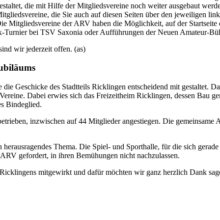
taltet, die mit Hilfe der Mitgliedsvereine noch weiter ausgebaut werde
 Mitgliedsvereine, die Sie auch auf diesen Seiten über den jeweiligen l
 Mitgliedsvereine der ARV haben die Möglichkeit, auf der Startseite 
x-Turnier bei TSV Saxonia oder Aufführungen der Neuen Amateur-Bühn
nd wir jederzeit offen. (as)
Jubiläums
e die Geschicke des Stadtteils Ricklingen entscheidend mit gestaltet. 
n Vereine. Dabei erwies sich das Freizeitheim Ricklingen, dessen Bau
s Bindeglied.
etrieben, inzwischen auf 44 Mitglieder angestiegen. Die gemeinsame Arb
n herausragendes Thema. Die Spiel- und Sporthalle, für die sich gerade
 die ARV gefordert, in ihren Bemühungen nicht nachzulassen.
 Ricklingens mitgewirkt und dafür möchten wir ganz herzlich Dank sag