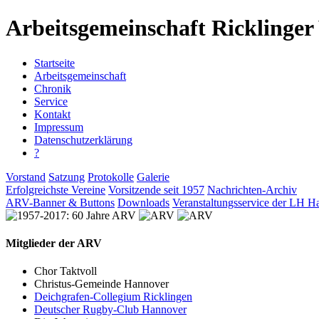
Arbeitsgemeinschaft Ricklinger 
Startseite
Arbeitsgemeinschaft
Chronik
Service
Kontakt
Impressum
Datenschutzerklärung
?
Vorstand
Satzung
Protokolle
Galerie
Erfolgreichste Vereine
Vorsitzende seit 1957
Nachrichten-Archiv
ARV-Banner & Buttons
Downloads
Veranstaltungsservice der LH H
Mitglieder der ARV
Chor Taktvoll
Christus-Gemeinde Hannover
Deichgrafen-Collegium Ricklingen
Deutscher Rugby-Club Hannover